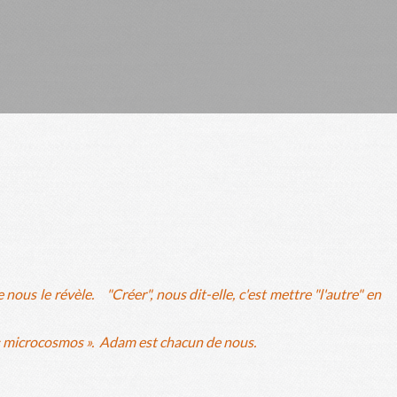
ous le révèle. "Créer", nous dit-elle, c'est mettre "l'autre" en
st « microcosmos ». Adam est chacun de nous.