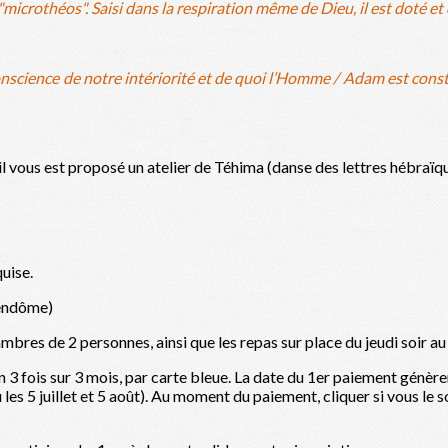
"microthéos". Saisi dans la respiration même de Dieu, il est doté 
onscience de notre intériorité et de quoi l’Homme / Adam est const
il vous est proposé un atelier de Téhima (danse des lettres hébraïq
uise.
 Vendôme)
bres de 2 personnes, ainsi que les repas sur place du jeudi soir a
 3 fois sur 3 mois, par carte bleue. La date du 1er paiement génèr
u les 5 juillet et 5 août). Au moment du paiement, cliquer si vous le