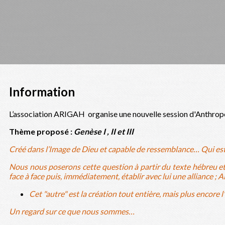
Information
L’association ARIGAH organise une nouvelle session d'Anthropo
Thème proposé :
Genèse I , II et III
Créé dans l’Image de Dieu et capable de ressemblance… Qui e
Nous nous poserons cette question à partir du texte hébreu et d
face à face puis, immédiatement, établir avec lui une alliance ; A
Cet "autre" est la création tout entière, mais plus encore 
Un regard sur ce que nous sommes…