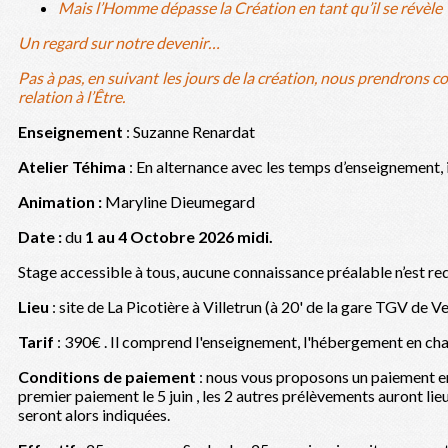
Mais l’Homme dépasse la Création en tant qu’il se révèle 
Un regard sur notre devenir…
Pas à pas, en suivant les jours de la création, nous prendrons c
relation à l’Être.
Ens
eignement
:
Suzanne Renardat
Atelier Téhima
: En alternance avec les temps d’enseignement, 
Animation :
Maryline Dieumegard
Date :
du
1 au 4 Octobre 2026 midi.
Stage accessible à tous, aucune connaissance préalable n’est req
Lieu
: site de La Picotière à Villetrun (à 20' de la gare TGV de
Tarif
: 390€ . Il comprend l'enseignement, l'hébergement en cham
Conditions de paiement
: nous vous proposons un paiement en
premier paiement le 5 juin , les 2 autres prélèvements auront lie
seront alors indiquées.