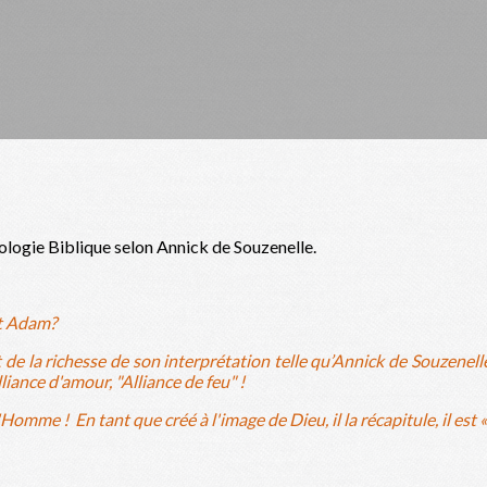
logie Biblique selon Annick de Souzenelle.
st Adam?
e la richesse de son interprétation telle qu’Annick de Souzenelle n
lliance d'amour, "Alliance de feu" !
l'Homme ! En tant que créé à l'image de Dieu, il la récapitule, il e