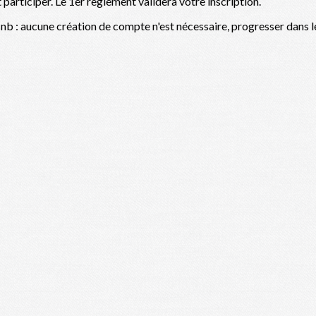
 participer. Le 1er règlement validera votre inscription.
nb : aucune création de compte n'est nécessaire, progresser dans le