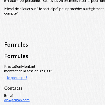
Effectif
: 25 personnes. Seules les 25 premiers inscrits pourront
Merci de cliquer sur "Je participe" pour procéder au règlement. 
compte"
Formules
Formules
Prestation
Montant
montant de la session
390,00 €
Je participe !
Contacts
Email
ab@arigah.com